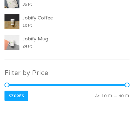
35
Ft
Jobify Coffee
18
Ft
Jobify Mug
24
Ft
Filter by Price
MIN ÁR
MAX ÁR
Ár:
10 Ft
—
40 Ft
SZŰRÉS