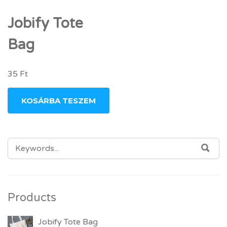
Jobify Tote
Bag
35
Ft
KOSÁRBA TESZEM
SEARCH FOR:
SEA
Products
Jobify Tote Bag