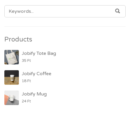
SEARCH FOR:
SEA
Products
Jobify Tote Bag
35
Ft
Jobify Coffee
18
Ft
Jobify Mug
24
Ft