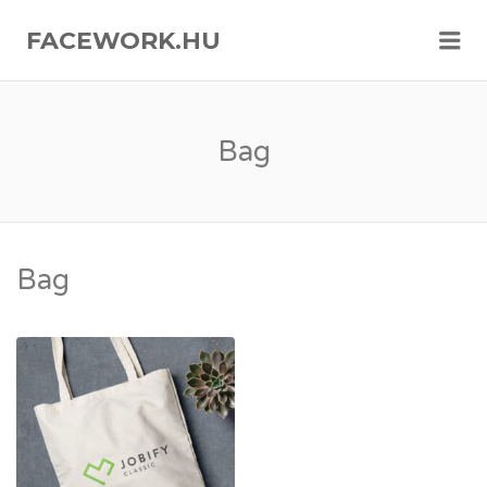
FACEWORK.HU
Me
Bag
Bag