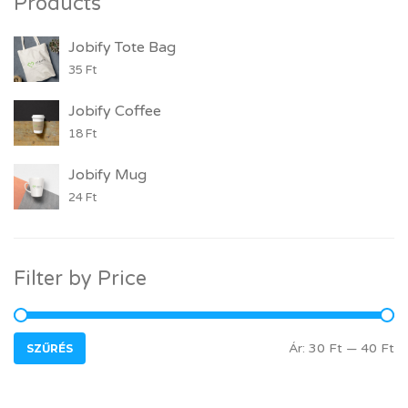
Products
Jobify Tote Bag
35
Ft
Jobify Coffee
18
Ft
Jobify Mug
24
Ft
Filter by Price
MIN ÁR
MAX ÁR
Ár:
30 Ft
—
40 Ft
SZŰRÉS