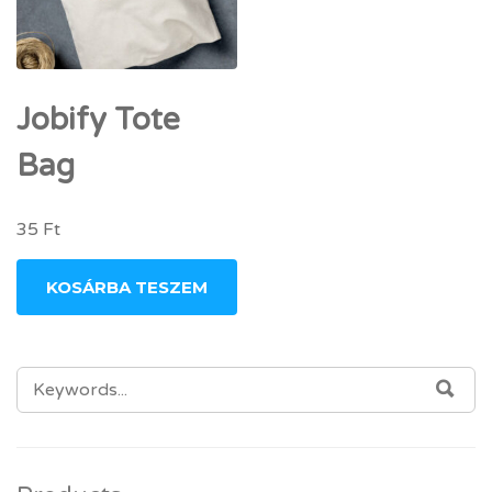
Jobify Tote
Bag
35
Ft
KOSÁRBA TESZEM
SEARCH FOR:
SEA