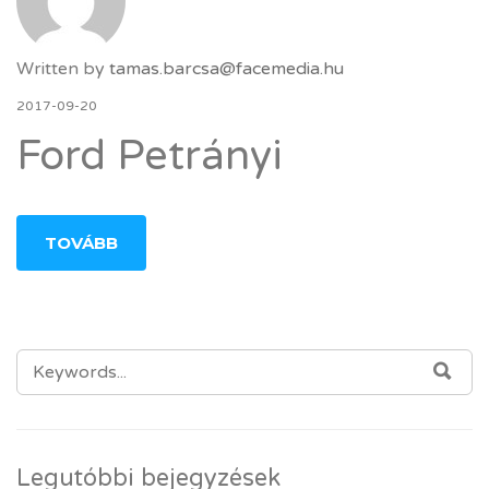
Written by
tamas.barcsa@facemedia.hu
2017-09-20
Ford Petrányi
TOVÁBB
SEARCH FOR:
SEA
Legutóbbi bejegyzések