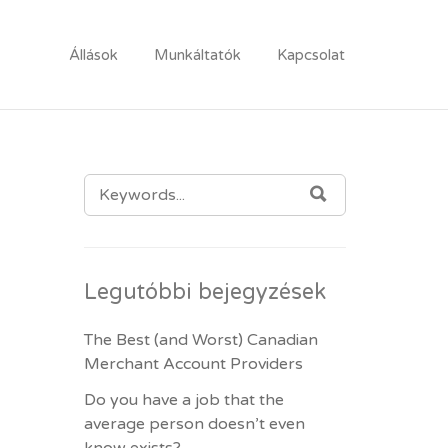
Állások
Munkáltatók
Kapcsolat
SEARCH FOR:
SEARCH
Legutóbbi bejegyzések
The Best (and Worst) Canadian
Merchant Account Providers
Do you have a job that the
average person doesn’t even